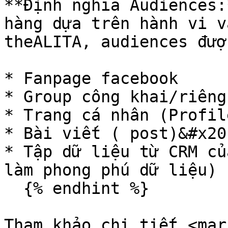
**Định nghĩa Audiences:
hàng dựa trên hành vi v
theALITA, audiences đượ
* Fanpage facebook

* Group công khai/riêng 
* Trang cá nhân (Profile
* Bài viết ( post)&#x20;
* Tập dữ liệu từ CRM củ
làm phong phú dữ liệu)

  {% endhint %}

Tham khảo chi tiết <mar